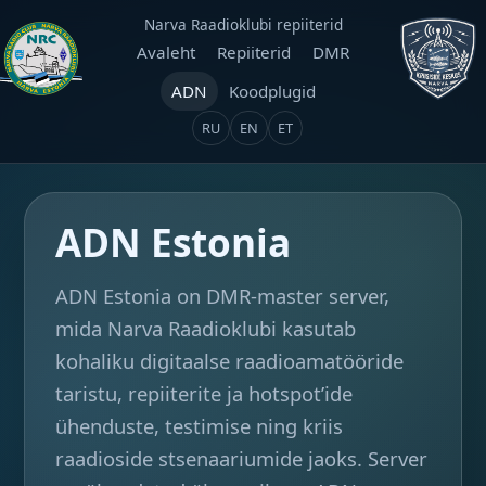
Narva Raadioklubi repiiterid
Avaleht
Repiiterid
DMR
ADN
Koodplugid
RU
EN
ET
ADN Estonia
ADN Estonia on DMR-master server,
mida Narva Raadioklubi kasutab
kohaliku digitaalse raadioamatööride
taristu, repiiterite ja hotspot’ide
ühenduste, testimise ning kriis
raadioside stsenaariumide jaoks. Server