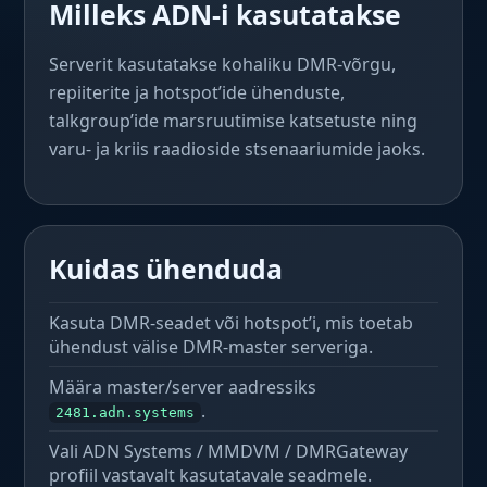
Milleks ADN-i kasutatakse
Serverit kasutatakse kohaliku DMR-võrgu,
repiiterite ja hotspot’ide ühenduste,
talkgroup’ide marsruutimise katsetuste ning
varu- ja kriis raadioside stsenaariumide jaoks.
Kuidas ühenduda
Kasuta DMR-seadet või hotspot’i, mis toetab
ühendust välise DMR-master serveriga.
Määra master/server aadressiks
.
2481.adn.systems
Vali ADN Systems / MMDVM / DMRGateway
profiil vastavalt kasutatavale seadmele.