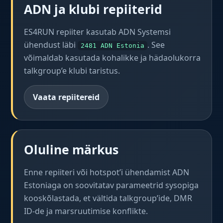
ADN ja klubi repiiterid
ES4RUN repiiter kasutab ADN Systemsi
ühendust läbi
. See
2481 ADN Estonia
võimaldab kasutada kohalikke ja hädaolukorra
talkgroup’e klubi taristus.
Vaata repiitereid
Oluline märkus
Enne repiiteri või hotspot’i ühendamist ADN
Estoniaga on soovitatav parameetrid sysopiga
kooskõlastada, et vältida talkgroup’ide, DMR
ID-de ja marsruutimise konflikte.