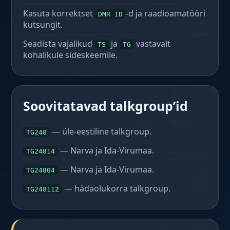
Kasuta korrektset
-d ja raadioamatööri
DMR ID
kutsungit.
Seadista vajalikud
ja
vastavalt
TS
TG
kohalikule sideskeemile.
Soovitatavad talkgroup’id
— üle-eestiline talkgroup.
TG248
— Narva ja Ida-Virumaa.
TG24814
— Narva ja Ida-Virumaa.
TG24804
— hädaolukorra talkgroup.
TG248112