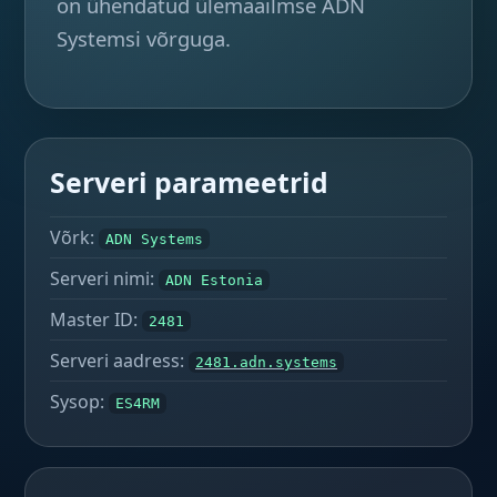
on ühendatud ülemaailmse ADN
Systemsi võrguga.
Serveri parameetrid
Võrk:
ADN Systems
Serveri nimi:
ADN Estonia
Master ID:
2481
Serveri aadress:
2481.adn.systems
Sysop:
ES4RM